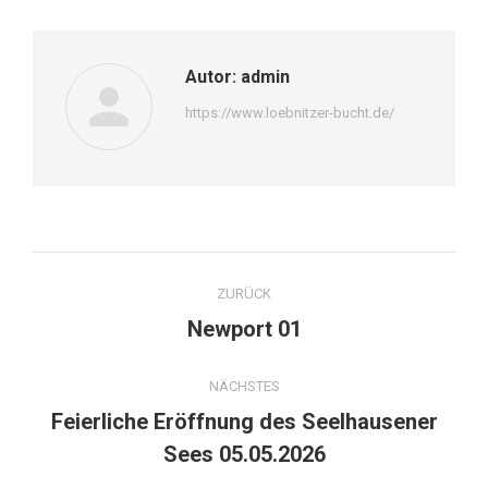
Autor:
admin
https://www.loebnitzer-bucht.de/
Kommentarnavigation
ZURÜCK
Vorheriger
Newport 01
Beitrag:
NÄCHSTES
Feierliche Eröffnung des Seelhausener
Nächster
Sees 05.05.2026
Beitrag: